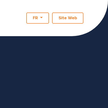
FR
Site Web